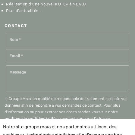
Réalisation d’une nouvelle UTEP à MEAUX
Plus d'actualités...
CON
TACT
le Groupe Maia, en qualité de responsable de traitement, collecte vos
données afin de répondre à vos demandes de contact. Pour plus
d’information ou pour exercer vos droits rendez-vous sur notre
politique de confidentialité
ou contactez-nous à l’adresse
dpo@groupe-maia.com
Notre site groupe maïa et nos partenaires utilisent des
cookies ou technologies similaires afin d’assurer son bon