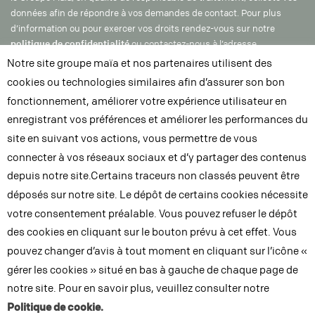
données afin de répondre à vos demandes de contact. Pour plus
d’information ou pour exercer vos droits rendez-vous sur notre
politique de confidentialité
ou contactez-nous à l’adresse
dpo@groupe-maia.com
Notre site groupe maïa et nos partenaires utilisent des
cookies ou technologies similaires afin d’assurer son bon
fonctionnement, améliorer votre expérience utilisateur en
enregistrant vos préférences et améliorer les performances du
site en suivant vos actions, vous permettre de vous
connecter à vos réseaux sociaux et d’y partager des contenus
depuis notre site.Certains traceurs non classés peuvent être
déposés sur notre site. Le dépôt de certains cookies nécessite
INFRASTRUCTURES
votre consentement préalable. Vous pouvez refuser le dépôt
ET ENVIRONNEMENT
des cookies en cliquant sur le bouton prévu à cet effet. Vous
IMMOBILIER
pouvez changer d’avis à tout moment en cliquant sur l’icône «
ET ÉNERGIE
gérer les cookies » situé en bas à gauche de chaque page de
notre site. Pour en savoir plus, veuillez consulter notre
PATRIMOINE
Politique de cookie.
ET ART DE VIVRE